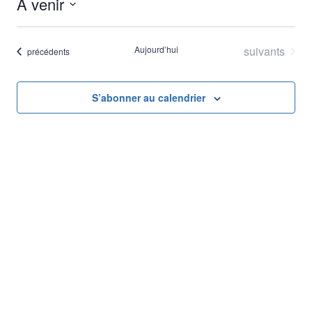
À venir
de
et
Sélectionnez
vu
naviga
une
Évènements
Aujourd’hui
suivants
Évènements
précédents
Év
date.
de
S’abonner au calendrier
vues
Évène