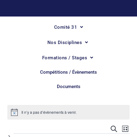
Comité 31
Nos Disciplines
Formations / Stages
Compétitions / Évènements
Documents
Il n’y a pas d’évènements à venir.
Notice
Nav
Reche
Recherche
Liste